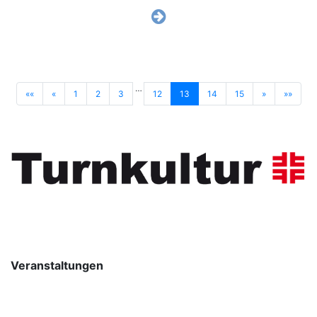
…
««
«
1
2
3
12
13
14
15
»
»»
Veranstaltungen