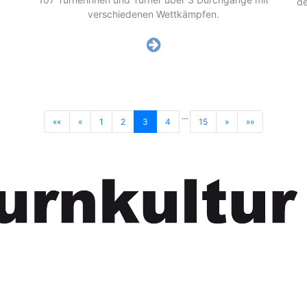
de
verschiedenen Wettkämpfen.
…
««
«
1
2
3
4
15
»
»»