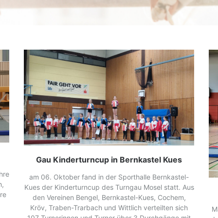
Gau Kinderturncup in Bernkastel Kues
hre
am 06. Oktober fand in der Sporthalle Bernkastel-
h,
Kues der Kinderturncup des Turngau Mosel statt. Aus
re
den Vereinen Bengel, Bernkastel-Kues, Cochem,
Kröv, Traben-Trarbach und Wittlich verteilten sich
M
107 Turnerinnen und Turner über 3 Durchgänge mit