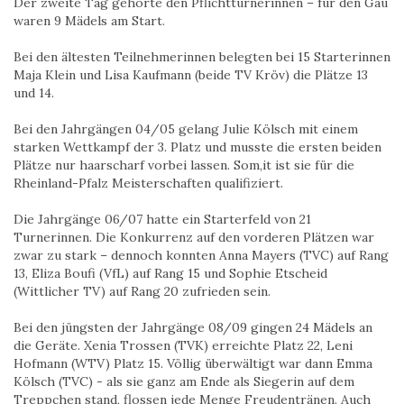
Der zweite Tag gehörte den Pflichtturnerinnen – für den Gau
waren 9 Mädels am Start.
Bei den ältesten Teilnehmerinnen belegten bei 15 Starterinnen
Maja Klein und Lisa Kaufmann (beide TV Kröv) die Plätze 13
und 14.
Bei den Jahrgängen 04/05 gelang Julie Kölsch mit einem
starken Wettkampf der 3. Platz und musste die ersten beiden
Plätze nur haarscharf vorbei lassen. Som,it ist sie für die
Rheinland-Pfalz Meisterschaften qualifiziert.
Die Jahrgänge 06/07 hatte ein Starterfeld von 21
Turnerinnen. Die Konkurrenz auf den vorderen Plätzen war
zwar zu stark – dennoch konnten Anna Mayers (TVC) auf Rang
13, Eliza Boufi (VfL) auf Rang 15 und Sophie Etscheid
(Wittlicher TV) auf Rang 20 zufrieden sein.
Bei den jüngsten der Jahrgänge 08/09 gingen 24 Mädels an
die Geräte. Xenia Trossen (TVK) erreichte Platz 22, Leni
Hofmann (WTV) Platz 15. Völlig überwältigt war dann Emma
Kölsch (TVC) - als sie ganz am Ende als Siegerin auf dem
Treppchen stand, flossen jede Menge Freudentränen. Auch