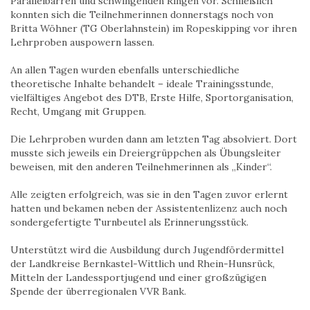
Parallelbarren und schwingenden Ringen vor. Schließlich
konnten sich die Teilnehmerinnen donnerstags noch von
Britta Wöhner (TG Oberlahnstein) im Ropeskipping vor ihren
Lehrproben auspowern lassen.
An allen Tagen wurden ebenfalls unterschiedliche
theoretische Inhalte behandelt – ideale Trainingsstunde,
vielfältiges Angebot des DTB, Erste Hilfe, Sportorganisation,
Recht, Umgang mit Gruppen.
Die Lehrproben wurden dann am letzten Tag absolviert. Dort
musste sich jeweils ein Dreiergrüppchen als Übungsleiter
beweisen, mit den anderen Teilnehmerinnen als „Kinder“.
Alle zeigten erfolgreich, was sie in den Tagen zuvor erlernt
hatten und bekamen neben der Assistentenlizenz auch noch
sondergefertigte Turnbeutel als Erinnerungsstück.
Unterstützt wird die Ausbildung durch Jugendfördermittel
der Landkreise Bernkastel-Wittlich und Rhein-Hunsrück,
Mitteln der Landessportjugend und einer großzügigen
Spende der überregionalen VVR Bank.