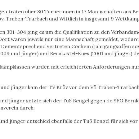
en traten über 80 Turnerinnen in 17 Mannschaften aus Ben
v, Traben-Trarbach und Wittlich in insgesamt 9 Wettkamp
n 301-304 ging es um die Qualifikation zu den Verbandsm
ort waren jeweils nur eine Mannschaft gemeldet, wodurc
n. Dementsprechend vertreten Cochem (jahrgangsoffen so
 (2009 und jünger) und Bernkastel-Kues (2001 und jünger) d
tkampklassen wurden mit erleichterten Anforderungen nu
und jünger kam der TV Kröv vor dem Vfl Traben-Trarbach a
und jünger setzte sich der TuS Bengel gegen de SFG Bern
rnverein durch.
und jünger entschied ebenfalls der TuS Bengel für sich vo