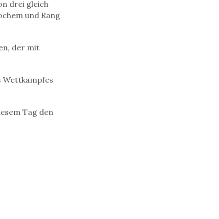
n drei gleich
 Cochem und Rang
en, der mit
es Wettkampfes
diesem Tag den