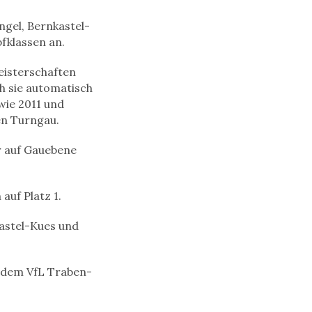
gel, Bernkastel-
fklassen an.
eisterschaften
h sie automatisch
wie 2011 und
en Turngau.
r auf Gauebene
uf Platz 1.
kastel-Kues und
r dem VfL Traben-